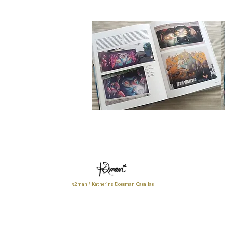
k2man / Katherine Dossman Casallas