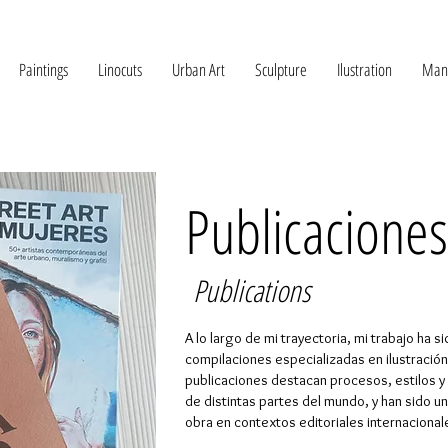
Paintings
Linocuts
Urban Art
Sculpture
Ilustration
Mani
Publicaciones
Publications
A lo largo de mi trayectoria, mi trabajo ha si
compilaciones especializadas en ilustració
publicaciones destacan procesos, estilos y 
de distintas partes del mundo, y han sido una
obra en contextos editoriales internacional