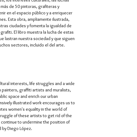
s, los intereses culturales, las luchas
 más de 50 pintoras, grafiteras y
nir en el espacio público y a enriquecer
es. Esta obra, ampliamente ilustrada,
stras ciudades y fomenta la igualdad de
rafiti. El libro muestra la lucha de estas
que lastran nuestra sociedad y que siguen
hos sectores, incluido el del arte.
ural interests, life struggles and a wide
inters, graffiti artists and muralists,
blic space and enrich our urban
nsively illustrated work encourages us to
otes women's equality in the world of
ruggle of these artists to get rid of the
t continue to undermine the position of
ed by Diego López.