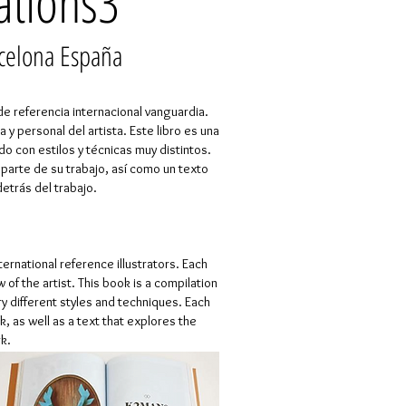
rations3
rcelona España
de referencia internacional vanguardia.
 y personal del artista. Este libro es una
o con estilos y técnicas muy distintos.
parte de su trabajo, así como un texto
detrás del trabajo.
ernational reference illustrators. Each
f the artist. This book is a compilation
ry different styles and techniques. Each
, as well as a text that explores the
k.