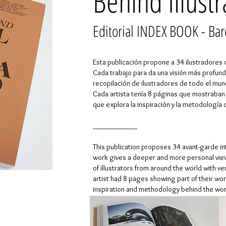
Behind Illust
Editorial INDEX BOOK - Ba
Esta publicación propone a 34 ilustradores 
Cada trabajo para da una visión más profunda
recopilación de ilustradores de todo el mund
Cada artista tenía 8 páginas que mostraban 
que explora la inspiración y la metodología 
___________
This publication proposes 34 avant-garde int
work gives a deeper and more personal view o
of illustrators from around the world with ve
artist had 8 pages showing part of their work
inspiration and methodology behind the wor