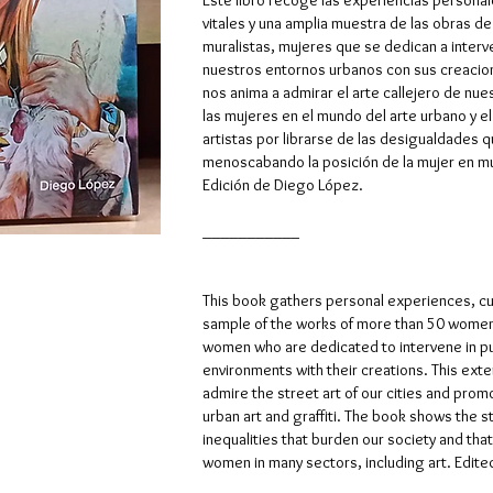
Este libro recoge las experiencias personale
vitales y una amplia muestra de las obras de
muralistas, mujeres que se dedican a interve
nuestros entornos urbanos con sus creacion
nos anima a admirar el arte callejero de nue
las mujeres en el mundo del arte urbano y el g
artistas por librarse de las desigualdades 
menoscabando la posición de la mujer en muc
Edición de Diego López.
___________
This book gathers personal experiences, cult
sample of the works of more than 50 women pa
women who are dedicated to intervene in pu
environments with their creations. This exte
admire the street art of our cities and prom
urban art and graffiti. The book shows the st
inequalities that burden our society and tha
women in many sectors, including art. Edit